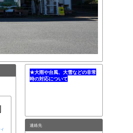
★
大雨や台風、大雪などの非常
時の対応について
別
連絡先
サイ