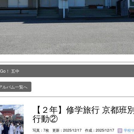
 Go！ 五中
アルバム一覧へ
【２年】修学旅行 京都班
行動②
写真：7枚
更新：2025/12/17
作成：2025/12/17
学校