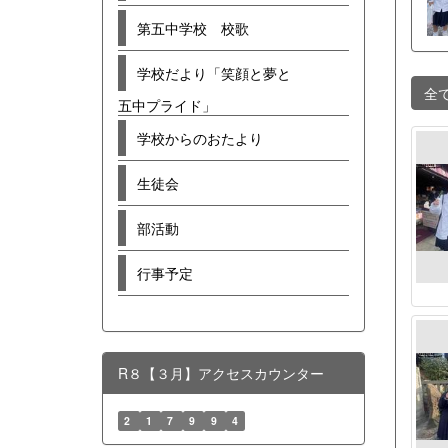
第五中学校 校歌
学校だより「笑顔と夢と
全
五中プライド」
学校からのおたより
生徒会
部活動
行事予定
R８【３月】アクセスカウンター
2
1
7
9
9
4