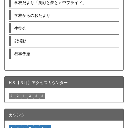
学校だより「笑顔と夢と五中プライド」
学校からのおたより
生徒会
部活動
行事予定
R８【３月】アクセスカウンター
2
2
1
3
2
2
カウンタ