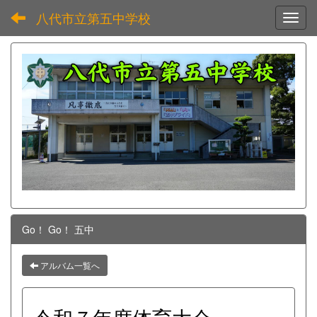
八代市立第五中学校
Toggl
Go！ Go！ 五中
アルバム一覧へ