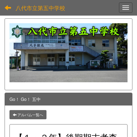
八代市立第五中学校
Toggl
Go！ Go！ 五中
アルバム一覧へ