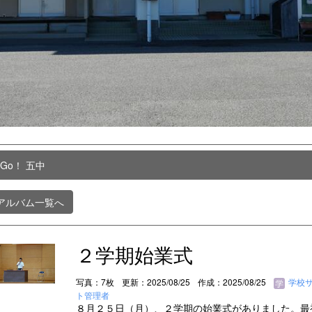
 Go！ 五中
アルバム一覧へ
２学期始業式
写真：7枚
更新：2025/08/25
作成：2025/08/25
学校
ト管理者
８月２５日（月）、２学期の始業式がありました。最