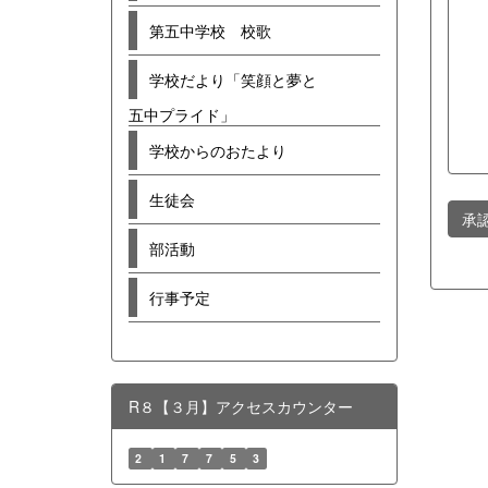
第五中学校 校歌
学校だより「笑顔と夢と
五中プライド」
学校からのおたより
生徒会
承
部活動
行事予定
R８【３月】アクセスカウンター
2
1
7
7
5
3