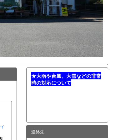
★
大雨や台風、大雪などの非常
時の対応について
サイ
連絡先
初