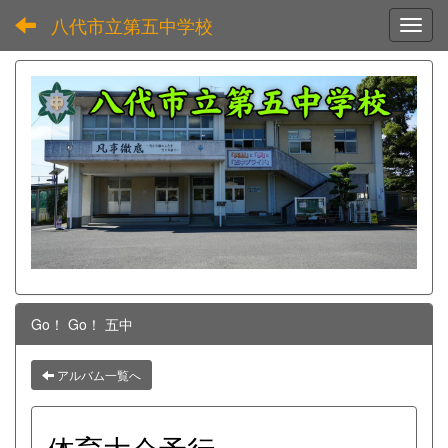
八代市立第五中学校
Toggl
Go！ Go！ 五中
アルバム一覧へ