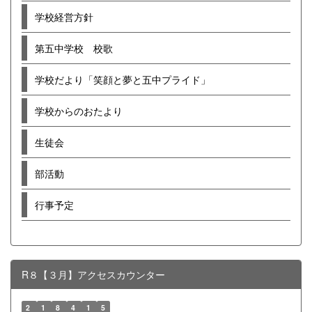
学校経営方針
第五中学校 校歌
学校だより「笑顔と夢と五中プライド」
学校からのおたより
生徒会
部活動
行事予定
R８【３月】アクセスカウンター
2
1
8
4
1
5