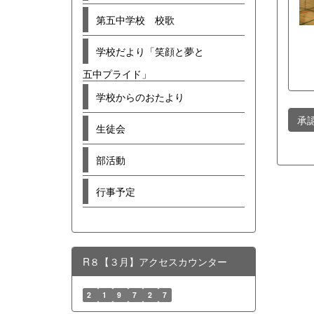
第五中学校 校歌
学校だより「笑顔と夢と
五中プライド」
学校からのおたより
承
生徒会
部活動
行事予定
R８【３月】アクセスカウンター
2
1
9
7
2
7