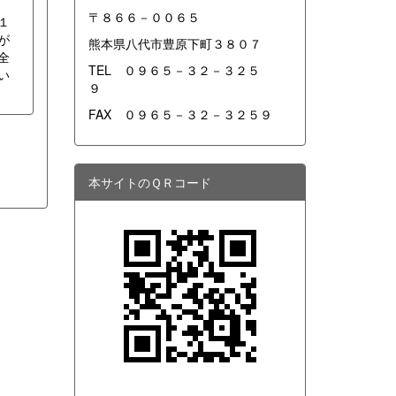
〒８６６－００６５
１
が
熊本県八代市豊原下町３８０７
全
TEL ０９６５－３２－３２５
い
９
FAX ０９６５－３２－３２５９
本サイトのＱＲコード