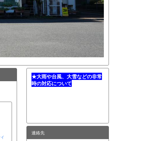
★
大雨や台風、大雪などの非常
時の対応について
連絡先
サイ