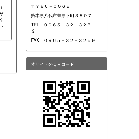
〒８６６－００６５
１
が
熊本県八代市豊原下町３８０７
全
TEL ０９６５－３２－３２５
い
９
FAX ０９６５－３２－３２５９
本サイトのＱＲコード