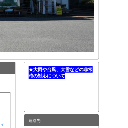
★
大雨や台風、大雪などの非常
時の対応について
連絡先
サイ