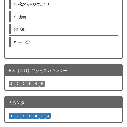
学校からのおたより
生徒会
部活動
行事予定
R８【３月】アクセスカウンター
2
2
0
8
4
9
カウンタ
1
0
3
8
0
7
3