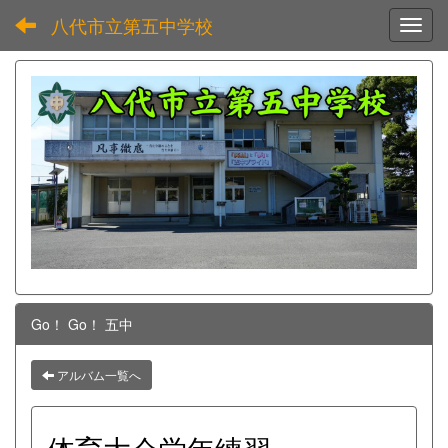
八代市立第五中学校
Toggl
Go！ Go！ 五中
アルバム一覧へ