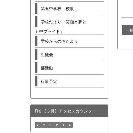
第五中学校 校歌
学校だより「笑顔と夢と
一
五中プライド」
学校からのおたより
生徒会
部活動
行事予定
R８【３月】アクセスカウンター
2
2
0
2
1
4