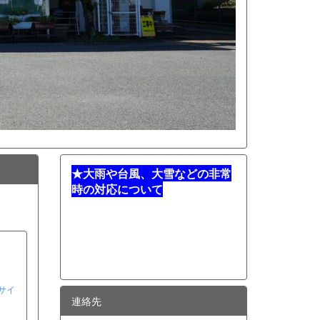
★
大雨や台風、大雪などの非常
時の対応について
サイ
連絡先