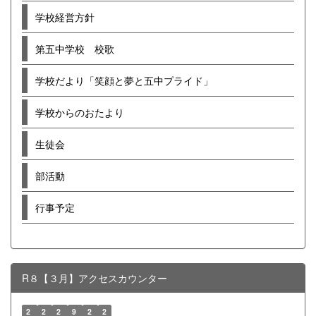
学校経営方針
第五中学校 校歌
学校だより「笑顔と夢と五中プライド」
学校からのおたより
生徒会
部活動
行事予定
R８【３月】アクセスカウンター
2
2
2
9
2
2