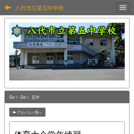
八代市立第五中学校
Toggl
Go！ Go！ 五中
アルバム一覧へ