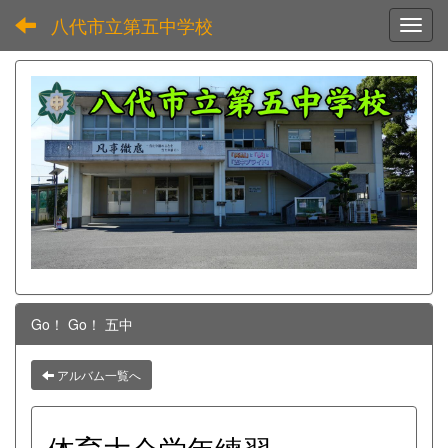
八代市立第五中学校
Toggl
Go！ Go！ 五中
アルバム一覧へ