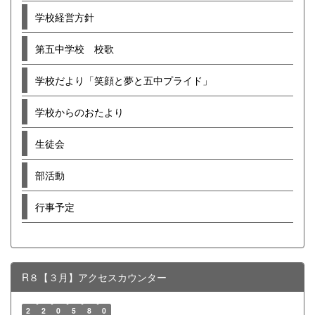
学校経営方針
第五中学校 校歌
学校だより「笑顔と夢と五中プライド」
学校からのおたより
生徒会
部活動
行事予定
R８【３月】アクセスカウンター
2
2
0
5
8
0