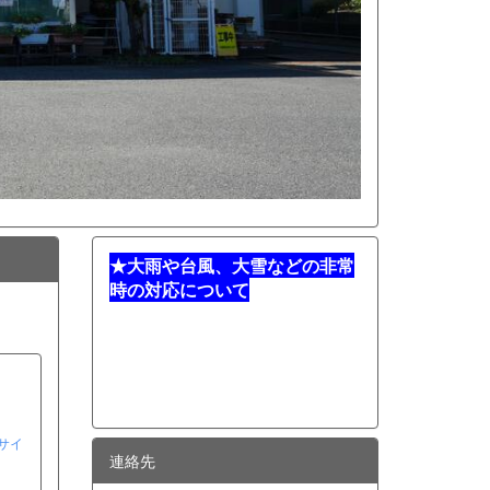
★
大雨や台風、大雪などの非常
時の対応について
サイ
連絡先