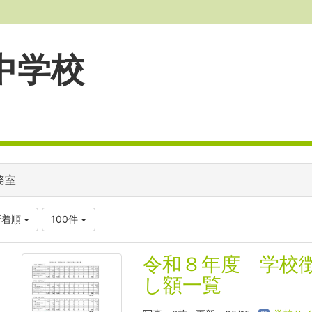
中学校
務室
新着順
100件
令和８年度 学校
し額一覧