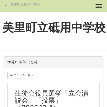
美里町立砥用中学校
Togg
美里町立砥用中学校
学校行事等（全校）
アルバム一覧へ
生徒会役員選挙「立会演
説会」「投票」