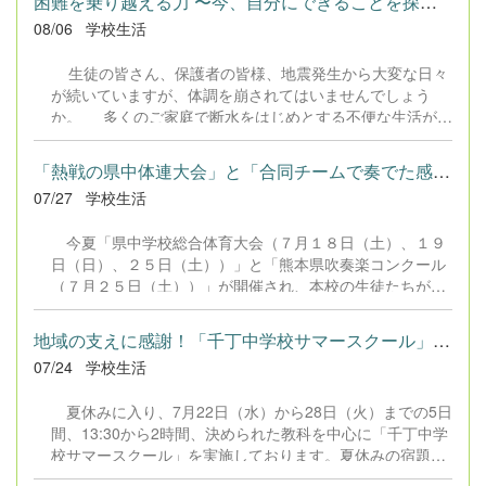
困難を乗り越える力 〜今、自分にできることを探して〜
08/06
学校生活
生徒の皆さん、保護者の皆様、地震発生から大変な日々
が続いていますが、体調を崩されてはいませんでしょう
か。 多くのご家庭で断水をはじめとする不便な生活が続
き、強い不安を抱えながら過ごされていることとお察しい
たします。そうした厳しい状況の中にあっても、家族の一
「熱戦の県中体連大会」と「合同チームで奏でた感動のハーモニー...
員として互いに声を掛け合い、助け合いながら前を向く生
07/27
学校生活
徒たちの姿は、私たち教職員にとっても、そして保護者に
とっても、大きな希望であり誇りです。 千丁中の皆さ
今夏「県中学校総合体育大会（７月１８日（土）、１９
ん。今、皆さんにできる学びや、身近な家族のサポートな
日（日）、２５日（土））」と「熊本県吹奏楽コンクール
ど、自分の立場で果たせる役割が必ずあります。「今自分
（７月２５日（土））」が開催され、本校の生徒たちがそ
にできること」を一つひとつ重ねていくその確実な歩みこ
れぞれの舞台で全力を尽くしました。 県中体連総合体育
そが、自分自身のたくましい成長となり、そして私たちが
大会では、あと少しで勝利に手が届く試合内容や、九州大
住むこの地域の未来をしっかりと支える力になります。
地域の支えに感謝！「千丁中学校サマースクール」を開催中！
会まであと一歩という生徒もいました。結果はともかく、
現在、学校では、市や県教育委員会をはじめとする多くの
07/24
学校生活
八代の代表、そして千丁中の代表として最後まで精一杯戦
方々の温かい支援を受けながら、皆さんが一日も早く、そ
い抜いた姿に心から敬意を表します。 また、第四中学校
して安心して戻ってこられるよう、全職員が一丸となって
夏休みに入り、7月22日（水）から28日（火）までの5日
との合同チームで出場した吹奏楽部は、県立劇場の大きな
校舎の掃除や安全点検を進めています。日常が揺らぎ、先
間、13:30から2時間、決められた教科を中心に「千丁中学
ステージに立ちました。独特の緊張感の中、各パートが奏
の見えない不安に押しつぶされそうになる時だからこそ、
校サマースクール」を実施しております。夏休みの宿題や
でる美しいハーモニーは迫力があち、多くの観客を魅了し
どうか「乗り越えていく自分」を強く信じてください。
苦手教科の克服を集中して学校で行いたい希望の生徒が対
ました。惜しくも「銀賞」で本戦出場は逃したものの、四
...