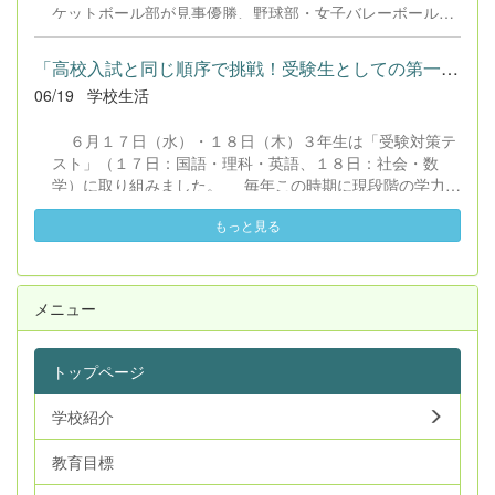
ケットボール部が見事優勝、野球部・女子バレーボール
を一緒に考えていただければ幸いです。
部・剣道男子個人・女子卓球個人・女子バドミントン個人
がそれぞれ3位と健闘しました。勝利の喜び、悔しさ、仲
「高校入試と同じ順序で挑戦！受験生としての第一歩」
間と支え合う大切さなど、生徒たちは総体を通して多くの
06/19
学校生活
学びを得たことでしょう。 県大会には柔道部、水泳競技
（個人）、そして八代代表として女子バスケットボール
６月１７日（水）・１８日（木）３年生は「受験対策テ
部、剣道競技（個人）、卓球競技（個人）の生徒たちが挑
スト」（１７日：国語・理科・英語、１８日：社会・数
みます。県大会でのさらなる活躍を期待しています。
学）に取り組みました。 毎年この時期に現段階の学力を
把握し、例年の高校入試と同じ教科順で臨むことで、受験
もっと見る
生としての自覚をもつことが狙いです。 テスト終了後の
生徒からは「難しかった」「時間が足りなかった」といっ
た声が多く聞かれました。ぜひご家庭でも、テストの感想
を聞いてみてください。 今回の結果や今後の対策につい
メニュー
ては、夏休みに予定している三者面談にて、担任から詳し
くご報告させていただきます。
トップページ
学校紹介
教育目標