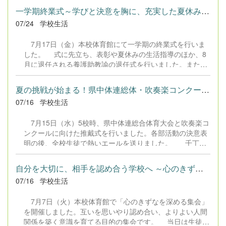
象となっています。 今回の学習会は地域協働活動とし
中の先生方や仲間と共に練習を重ねた日々は、生徒たちの
一学期終業式～学びと決意を胸に、充実した夏休みへ～
て、コミュニティスクール委員をはじめ、民生委員、地域
人生において大きな財産となったことと思います。素晴ら
07/24
学校生活
コーディネーターなど多くの地域の皆様に、学習支援とし
しい演奏をしてくれた合同チームに、応援に駆けつけた先
てご協力いただいております。 地域の皆様の温かいサ
生方も感動のコメントがたくさんありました。 この貴重
7月17日（金）本校体育館にて一学期の終業式を行いま
ポートを受け、参加した生徒たちは集中して課題に取り組
な経験を今後の学校生活につなげてくれることを期待しま
した。 式に先立ち、表彰や夏休みの生活指導のほか、8
むことができ、学習も順調に進んでいるようです。この成
す。
月に退任される養護助教諭の退任式を行いました。また、
果を活かし、家庭でもさらに努力を積み重ねてくれること
2年国語の授業で優秀だったグループによる「SNSの適切
を期待しています。
な使い方」のプレゼンテーション発表もあり、生徒にとっ
夏の挑戦が始まる！県中体連総体・吹奏楽コンクール推戴式を開催
て大切な学びの機会となりました。 終業式では各学年代
07/16
学校生活
表が一学期の反省と夏休みへの抱負を堂々と発表し、周囲
の生徒も大きな刺激を受けていました。校長からは「命を
7月15日（水）5校時、県中体連総合体育大会と吹奏楽コ
大切にすること」「自分の生き方を見つめ、有意義な時間
ンクールに向けた推戴式を行いました。各部活動の決意表
を過ごしてほしいこと」が伝えられました。 夏休み中、
明の後、全校生徒で熱いエールを送りました。 千丁中
生徒たちがそれぞれの課題克服に向けて努力し、大きく成
学校からは、以下の大会に多くの生徒が出場します。 ■ 熊
長して新学期を迎えることを期待しています。
本県中学校総合体育大会 日程：7月18日（土）～19日
自分を大切に、相手を認め合う学校へ ～心のきずなを深める集会～
（日）、２３日（木）：剣道部のみ 会場：県内各会場
07/16
学校生活
出場種目：女子バスケットボール部（団体）、柔道部
（個人）、剣道部（個人）、水泳競技（個人）、卓球競技
7月7日（火）本校体育館で「心のきずなを深める集会」
（個 人）、陸上競技（クラブ等） ■ 熊本県吹
を開催しました。互いを思いやり認め合い、よりよい人間
奏楽コンクール（予選） 日程：7月25日（土） 会場：
関係を築く意識を育てる目的の集会です。 当日は生徒会
県立劇場ホール 参加：吹奏楽部（四中との合同チーム）