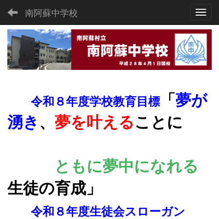
南阿蘇中学校
Toggl
「
夢が
令和８年度学校教育目標
湧き
、
夢を叶える
ことに
ともに夢
中になれる
生徒の育成
」
令和８年度生徒会スローガン