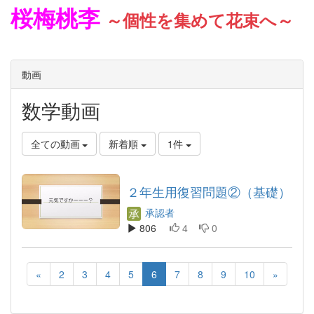
桜梅桃李
～個性を集めて花束へ～
動画
数学動画
全ての動画
新着順
1件
２年生用復習問題②（基礎）
承認者
806
4
0
«
2
3
4
5
6
7
8
9
10
»