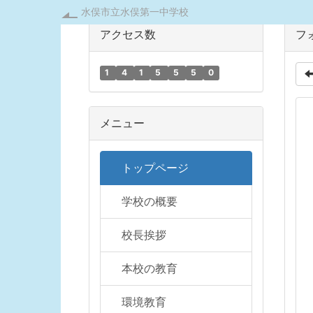
水俣市立水俣第一中学校
アクセス数
フ
1
4
1
5
5
5
0
メニュー
トップページ
学校の概要
校長挨拶
本校の教育
環境教育