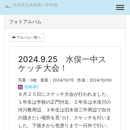
水俣市立水俣第一中学校
Togg
フォトアルバム
アルバム一覧へ
2024.9.25 水俣一中ス
ケッチ大会！
写真：0枚
更新：2024/10/15
作成：2024/10/09
投稿者2
９月２５日にスケッチ大会が行われました。
１年生は学校の正門付近、２年生は水俣川の
河川敷周辺、３年生は旧水俣三中周辺で自分
の描きたい場所を見つけ、スケッチを行いま
した。下描きから色塗りまで一日外で行い、