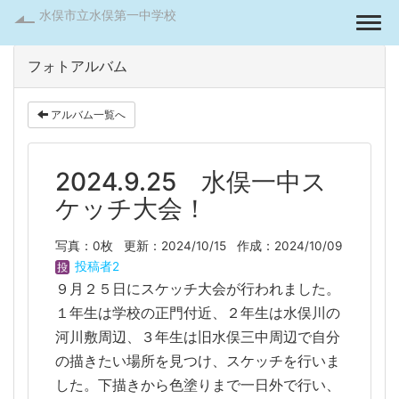
水俣市立水俣第一中学校
Togg
フォトアルバム
アルバム一覧へ
2024.9.25 水俣一中ス
ケッチ大会！
写真：0枚
更新：2024/10/15
作成：2024/10/09
投稿者2
９月２５日にスケッチ大会が行われました。
１年生は学校の正門付近、２年生は水俣川の
河川敷周辺、３年生は旧水俣三中周辺で自分
の描きたい場所を見つけ、スケッチを行いま
した。下描きから色塗りまで一日外で行い、