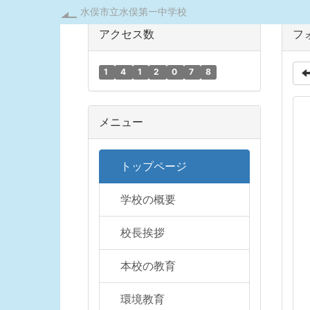
水俣市立水俣第一中学校
アクセス数
フ
1
4
1
2
0
7
8
メニュー
トップページ
学校の概要
校長挨拶
本校の教育
環境教育