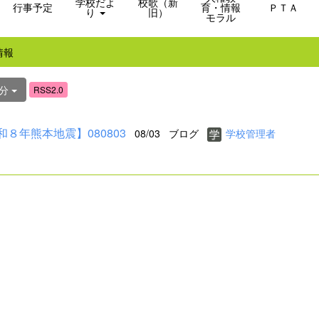
学校だよ
校歌（新
行事予定
育・情報
ＰＴＡ
り
旧）
モラル
情報
日分
RSS2.0
和８年熊本地震】080803
08/03
ブログ
学校管理者