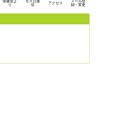
保健室よ
モス日通
メール登
アクセス
り
信
録・変更