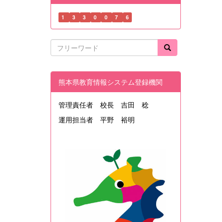
1
3
3
0
0
7
6
熊本県教育情報システム登録機関
管理責任者 校長 吉田 稔
運用担当者 平野 裕明