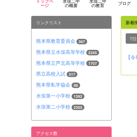
トップペ
水俣二中
水俣二中
ブログ
ージ
の概要
の教育
リンクリスト
新着
7
熊本県教育委員会
367
熊本県立水俣高等学校
2345
【令
熊本県立芦北高等学校
1707
県立高校入試
317
熊本県私学協会
98
水俣第一小学校
1392
水俣第二小学校
2355
アクセス数