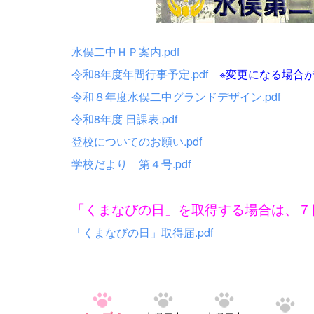
水俣二中ＨＰ案内.pdf
令和8年度年間行事予定.pdf
※変更になる場合が
令和８年度水俣二中グランドデザイン.pdf
令和8年度 日課表.pdf
登校についてのお願い.pdf
学校だより 第４号.pdf
「くまなびの日」を取得する場合は、７
「くまなびの日」取得届.pdf