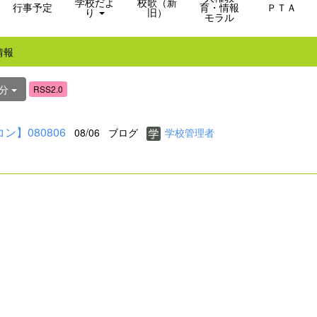
学校だよ
校歌（新
行事予定
育・情報
ＰＴＡ
り
旧）
モラル
情報
日分
RSS2.0
ン】080806
08/06
ブログ
学校管理者