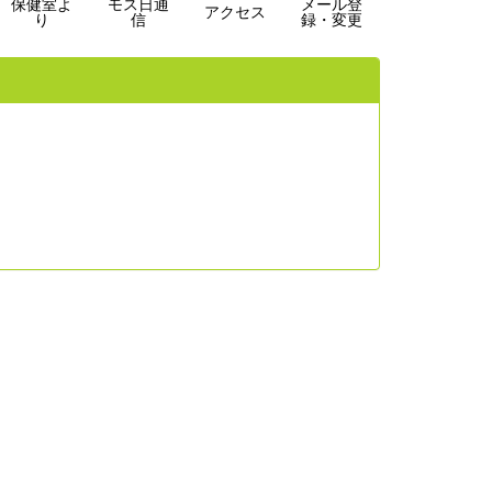
保健室よ
モス日通
メール登
アクセス
り
信
録・変更