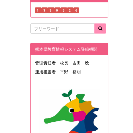
1
3
3
0
8
2
6
熊本県教育情報システム登録機関
管理責任者 校長 吉田 稔
運用担当者 平野 裕明