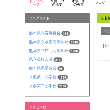
トップペ
水俣二中
水俣二中
ブログ
ージ
の概要
の教育
リンクリスト
新着
1
熊本県教育委員会
368
熊本県立水俣高等学校
2346
【Nコ
熊本県立芦北高等学校
1708
県立高校入試
317
熊本県私学協会
98
水俣第一小学校
1395
水俣第二小学校
2358
アクセス数