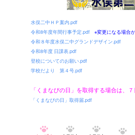
水俣二中ＨＰ案内.pdf
令和8年度年間行事予定.pdf
※変更になる場合が
令和８年度水俣二中グランドデザイン.pdf
令和8年度 日課表.pdf
登校についてのお願い.pdf
学校だより 第４号.pdf
「くまなびの日」を取得する場合は、７
「くまなびの日」取得届.pdf