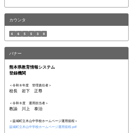
カウンタ
4
6
5
5
3
8
バナー
熊本県教育情報システム
登録機関
＜令和８年度 管理責任者＞
校長 岩下 正尊
＜令和８
度 運用担当者＞
教諭 川上 泰治
＜益城町立木山中学校ホームページ運用規程＞
益城町立木山中学校ホームページ運用規程.pdf