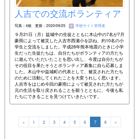
人吉での交流ボランティア
写真：4枚
更新：2020/09/25
学校サイト管理者
９月21日（月）益城中の生徒とともに木山中の7名が7月
豪雨によって被災した人吉市西瀬小を訪ね、約10名の小
学生と交流をしました。平成28年熊本地震のときに小学
生だった生徒たちは、自分たちがボランティアの方たち
に遊んでいただいたことを思い出し、今度は自分たちが
その役目を果たそうとボランティア募集に自ら応募しま
した。木山中や益城町の代表として、被災された方たち
のために活動してくれたことを大変うれしく思います。
人吉市をはじめ今回の豪雨によって被災された方たちが
元の生活を取り戻されることを願うとともに、今後も私
たちにできることを見つけていきたいです。
«
1
2
3
4
5
6
7
8
»