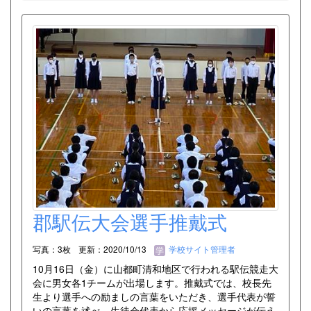
郡駅伝大会選手推戴式
写真：3枚
更新：2020/10/13
学校サイト管理者
10月16日（金）に山都町清和地区で行われる駅伝競走大
会に男女各1チームが出場します。推戴式では、校長先
生より選手への励ましの言葉をいただき、選手代表が誓
いの言葉を述べ、生徒会代表から応援メッセージが伝え