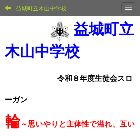
益城町立木山中学校
Toggl
益城町立
木山中学校
令和８年度生徒会スロ
ーガン
輪
～思いやりと主体性で溢れ、互い