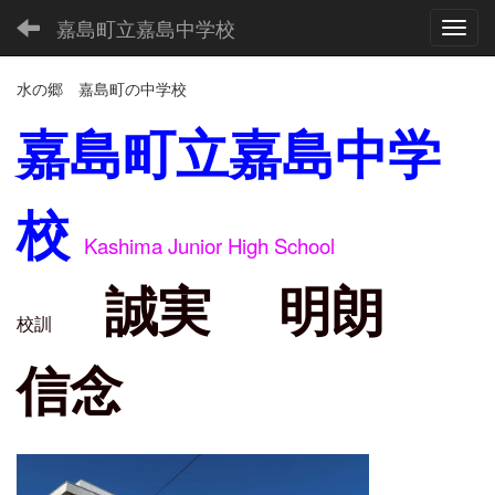
嘉島町立嘉島中学校
Toggl
水の郷 嘉島町の中学校
嘉島町立嘉島中学
校
Kashima Junior High School
誠実 明朗
校訓
信念