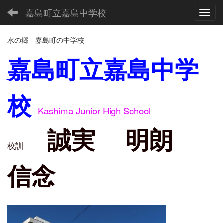
嘉島町立嘉島中学校
Toggl
水の郷 嘉島町の中学校
嘉島町立嘉島中学
校
Kashima Junior High School
誠実 明朗
校訓
信念