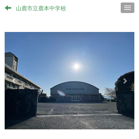
山鹿市立鹿本中学校
Toggl
p
n
r
e
e
x
v
t
i
o
u
s