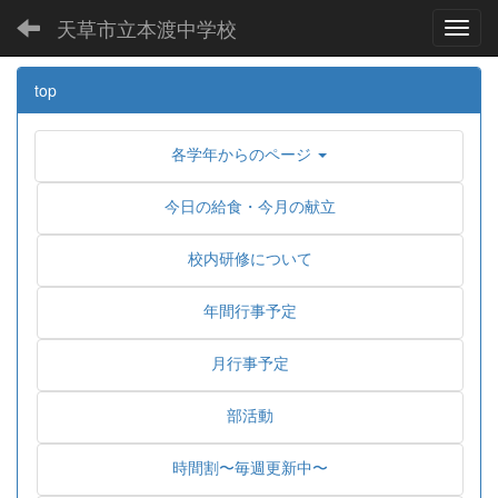
天草市立本渡中学校
Toggl
top
各学年からのページ
今日の給食・今月の献立
校内研修について
年間行事予定
月行事予定
部活動
時間割〜毎週更新中〜