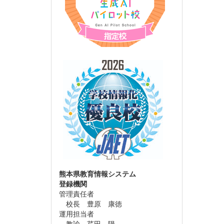
熊本県教育情報システム
登録機関
管理責任者
校長 豊原 康徳
運用担当者
教諭 芹田 陽