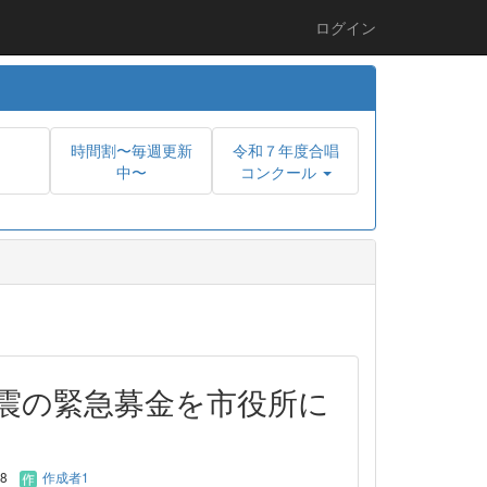
ログイン
時間割〜毎週更新
令和７年度合唱
中〜
コンクール
震の緊急募金を市役所に
28
作成者1