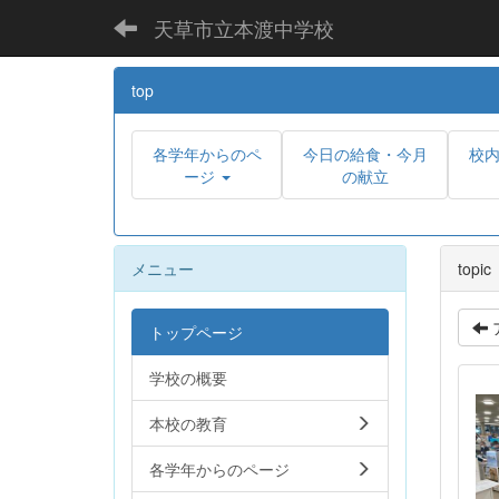
天草市立本渡中学校
top
各学年からのペ
今日の給食・今月
校
ージ
の献立
メニュー
topic
トップページ
学校の概要
本校の教育
各学年からのページ