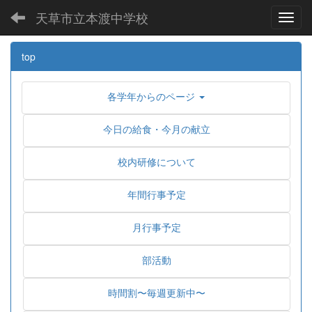
天草市立本渡中学校
Toggl
top
各学年からのページ
今日の給食・今月の献立
校内研修について
年間行事予定
月行事予定
部活動
時間割〜毎週更新中〜