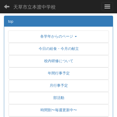
天草市立本渡中学校
Toggl
top
各学年からのページ
今日の給食・今月の献立
校内研修について
年間行事予定
月行事予定
部活動
時間割〜毎週更新中〜