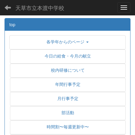
天草市立本渡中学校
Toggl
top
各学年からのページ
今日の給食・今月の献立
校内研修について
年間行事予定
月行事予定
部活動
時間割〜毎週更新中〜