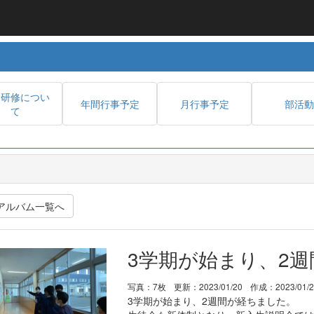
内研修につい
年間行事予定
月行事予定
部活動
て
アルバム一覧へ
3学期が始まり、2
写真：7枚
更新：2023/01/20
作成：2023/01/
3学期が始まり、2週間が経ちました。