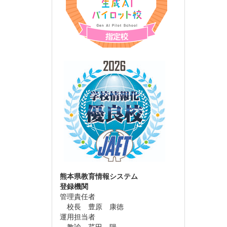
熊本県教育情報システム
登録機関
管理責任者
校長 豊原 康徳
運用担当者
教諭 芹田 陽