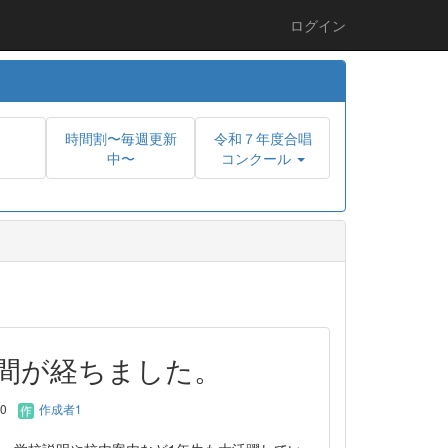
ログイン
時間割〜毎週更新
令和７年度合唱
中〜
コンクール
週間が経ちました。
20
作成者1