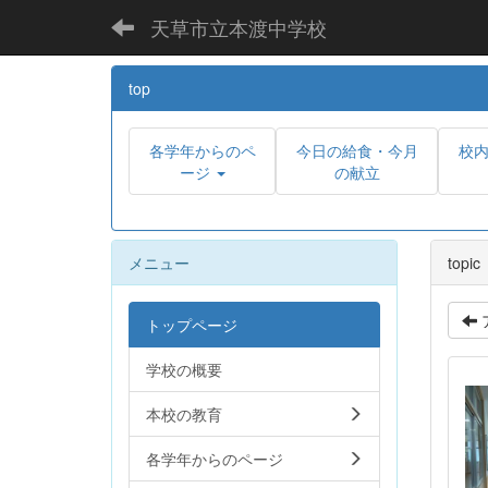
天草市立本渡中学校
top
各学年からのペ
今日の給食・今月
校
ージ
の献立
メニュー
topic
トップページ
学校の概要
本校の教育
各学年からのページ