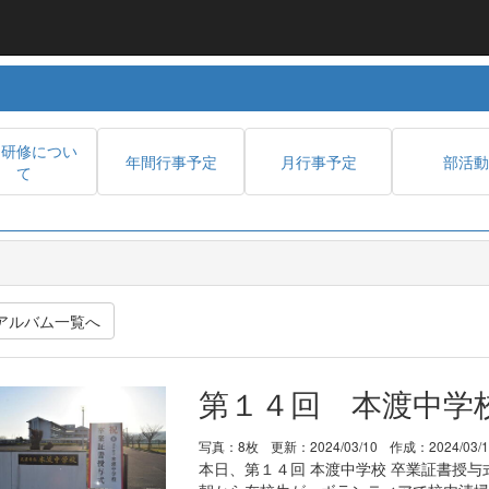
内研修につい
年間行事予定
月行事予定
部活動
て
アルバム一覧へ
第１４回 本渡中学
写真：8枚
更新：2024/03/10
作成：2024/03/
本日、第１４回 本渡中学校 卒業証書授