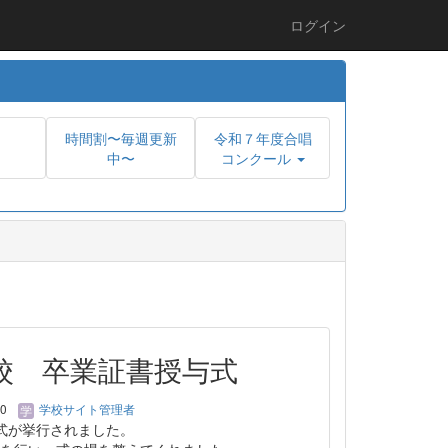
ログイン
時間割〜毎週更新
令和７年度合唱
中〜
コンクール
校 卒業証書授与式
10
学校サイト管理者
与式が挙行されました。