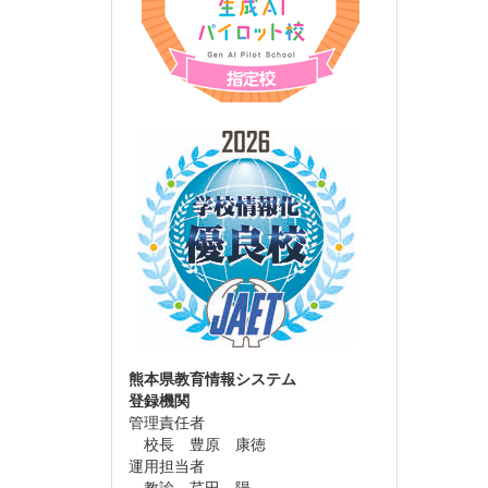
熊本県教育情報システム
登録機関
管理責任者
校長 豊原 康徳
運用担当者
教諭 芹田 陽