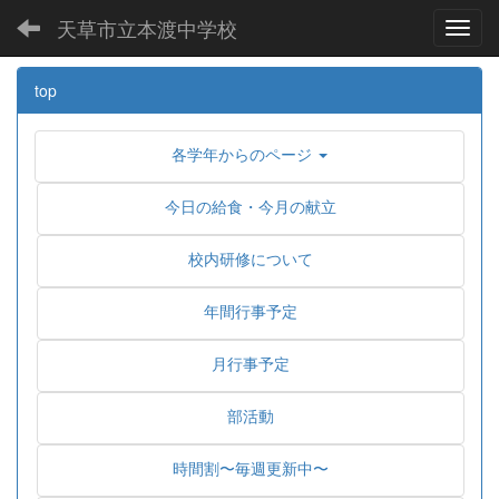
天草市立本渡中学校
Toggl
top
各学年からのページ
今日の給食・今月の献立
校内研修について
年間行事予定
月行事予定
部活動
時間割〜毎週更新中〜