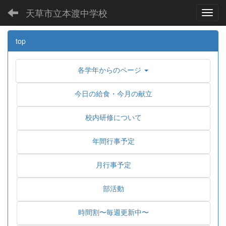
天草市立本渡中学校
Toggl
top
各学年からのページ
今日の給食・今月の献立
校内研修について
年間行事予定
月行事予定
部活動
時間割〜毎週更新中〜