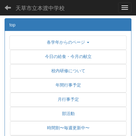
天草市立本渡中学校
Toggl
top
各学年からのページ
今日の給食・今月の献立
校内研修について
年間行事予定
月行事予定
部活動
時間割〜毎週更新中〜