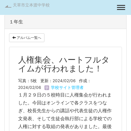
天草市立本渡中学校
Togg
１年生
アルバム一覧へ
人権集会、ハートフルタ
イムが行われました！
写真：5枚
更新：2024/02/06
作成：
2024/02/06
学校サイト管理者
１月２９日の５校時目に人権集会が行われま
した。今回はオンラインで各クラスをつな
ぎ、校長先生からの講話や代表生徒の人権作
文発表、そして生徒会執行部による学校での
人権に対する取組の発表がありました。最後