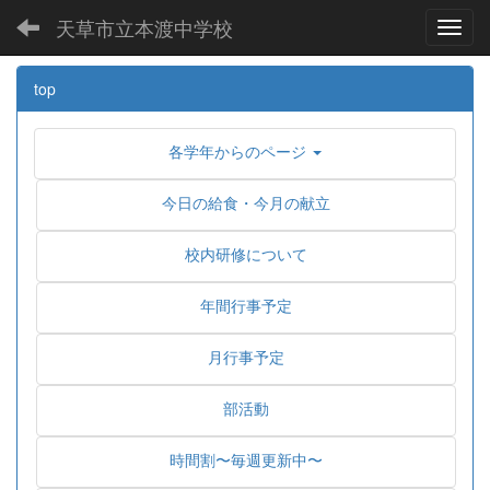
天草市立本渡中学校
Toggl
top
各学年からのページ
今日の給食・今月の献立
校内研修について
年間行事予定
月行事予定
部活動
時間割〜毎週更新中〜