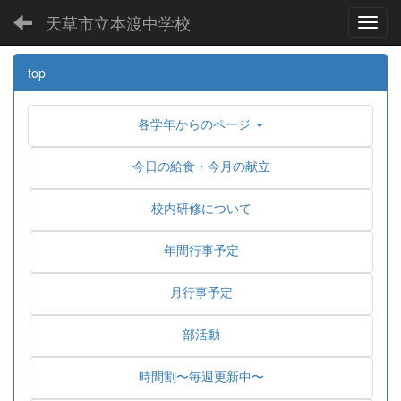
天草市立本渡中学校
Toggl
top
各学年からのページ
今日の給食・今月の献立
校内研修について
年間行事予定
月行事予定
部活動
時間割〜毎週更新中〜