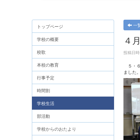
一
トップページ
４
学校の概要
校歌
投稿日時 :
本校の教育
５・６
ました
行事予定
時間割
学校生活
部活動
学校からのおたより