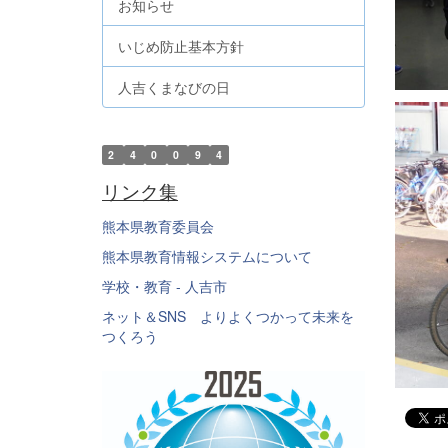
お知らせ
いじめ防止基本方針
人吉くまなびの日
2
4
0
0
9
4
リンク集
熊本県教育委員会
熊本県教育情報システムについて
学校・教育 - 人吉市
ネット＆SNS よりよくつかって未来を
つくろう