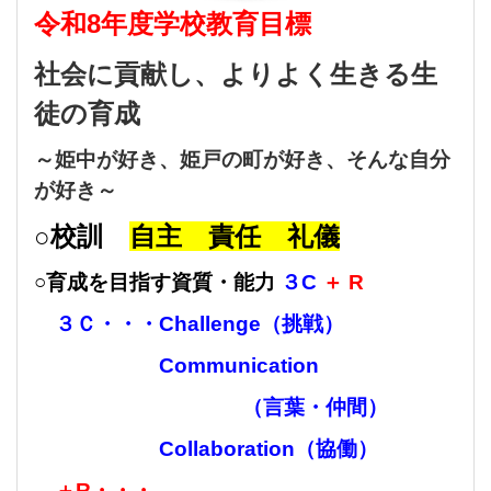
令和8
年度
学校教育目標
社会に貢献し、よりよく生きる生
徒の育成
～姫中が好き、姫戸の町が好き、そんな自分
が好き～
○
校訓
自主 責任 礼儀
○育成を目指す資質・能力
３C
＋ R
３Ｃ・・・Challenge（挑戦）
Communication
（言葉・仲間）
Collaboration（協働
）
＋R・・・