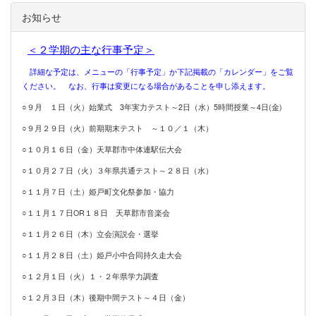
お知らせ
＜２学期の主な
行事予定＞
詳細な予定は、メニューの「行事予定」か下記掲載の「カレンダー」をご覧
ください。
なお、行事は変更になる場合があることを申し添えます。
○９月 １日（火）始業式 3年実力テスト～2日（水）5時間授業～4日(金)
○９月２９日（火）前期期末テスト ～１０／１（木）
○１０月１６日（金）天草郡市中体連駅伝大会
○１０月２７日（火）３年県共通テスト～２８日（水）
○１１月７日（土）姫戸町文化祭参加・協力
○１１月１７日OR１８日 天草郡市音楽会
○１１月２６日（木）立会演説会・選挙
○１１月２８日（土）姫戸小中合同持久走大会
○１２月１日（火）１・２年県学力調査
○１２月３日（木）後期中間テスト～４日（金）