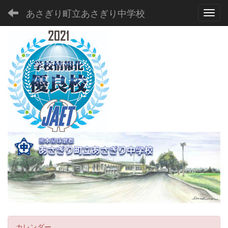
あさぎり町立あさぎり中学校
Toggl
カレンダー