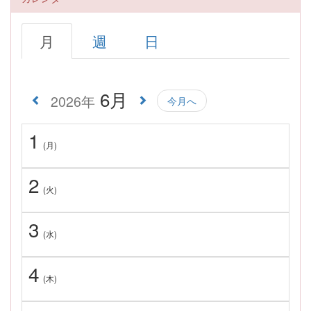
月
週
日
6月
2026年
今月へ
1
(月)
2
(火)
3
(水)
4
(木)